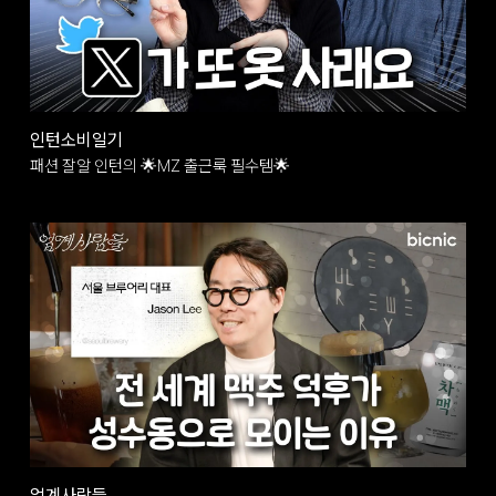
인턴소비일기
패션 잘알 인턴의 🌟MZ 출근룩 필수템🌟
업계사람들