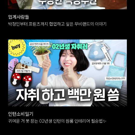
업계사람들
박정민부터 프릳츠까지 협업하고 싶은 무비랜드의 이야기
인턴소비일기
귀여운 거 못 참는 02년생 인턴의 원룸 인테리어 필승법✨