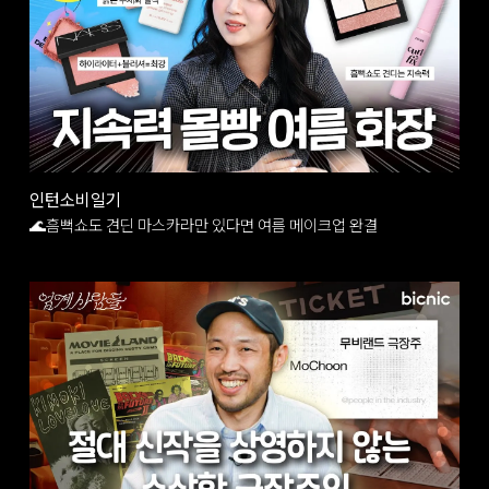
인턴소비일기
🌊흠뻑쇼도 견딘 마스카라만 있다면 여름 메이크업 완결