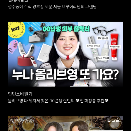
성수동에 수직 양조장 세운 서울 브루어리만의 브랜딩
인턴소비일기
올리브영 다 뒤져서 찾은 00년생 인턴의 💖찐 화장품 추천💖