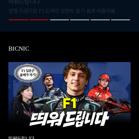
비사이드
띄워드립니다
띄워드립니다
비사이드
띄워드립니다
비플레이스
비사이드
비사이드
호카는 왜 러너들의 선택을 받았을까?
교촌은 왜 치킨에 집중을 안 할까?
엔젤 지원이랑 F1 도파민 모먼트 알기 쉽게 떠들어봄
가서 먹으니까 더 맛있다 짜파게티 팝업스토어
하이네켄은 왜 폴더폰을 만들까?
교촌은 왜 치킨에 집중을 안 할까?
예니랑 수원삼성블루윙즈 연승 모먼트 전술적으로 떠들어
예니랑 수원삼성블루윙즈 연승 모먼트 전술적으로 떠들어
봄
봄
BICNIC
띄워드립니다