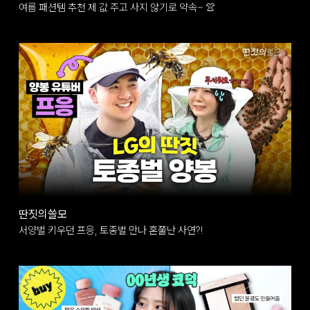
여름 패션템 추천 제 값 주고 사지 않기로 약속~ 👚
딴짓의쓸모
서양벌 키우던 프응, 토종벌 만나 혼쭐난 사연?!