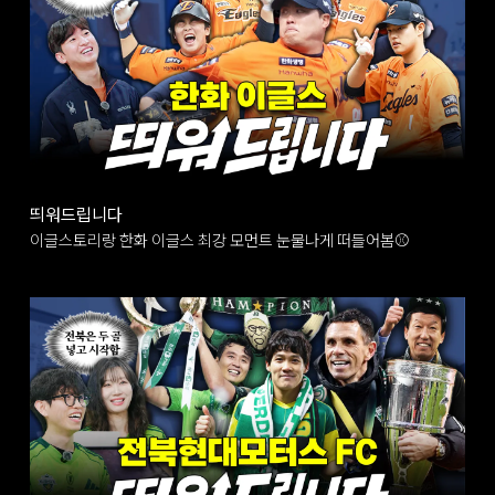
띄워드립니다
이글스토리랑 한화 이글스 최강 모먼트 눈물나게 떠들어봄⚾️